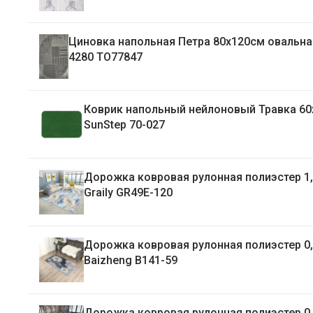
Циновка напольная Петра 80х120см овальная рис.
4280 ТО77847
Коврик напольный нейлоновый Травка 60х 80см
SunStep 70-027
Дорожка ковровая рулонная полиэстер 1
Graily GR49E-120
Дорожка ковровая рулонная полиэстер 0
Baizheng B141-59
Дорожка ковровая рулонная полиэстер 0