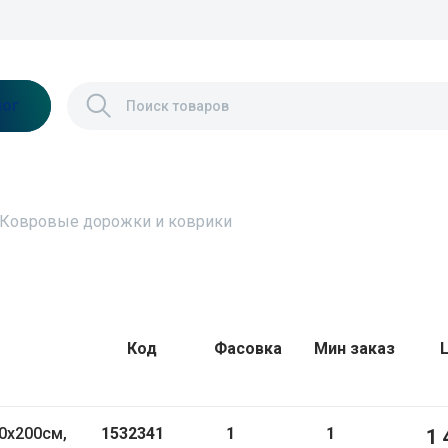
лог
Ковровые дорожки и коврики
Код
Фасовка
Мин заказ
0х200см,
1532341
1
1
1 