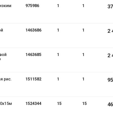
низким
975986
1
1
37
ой
1463686
1
1
2 
овой
1463685
1
1
2 
7
1511582
1
1
95
,0х15м
1524344
15
15
46