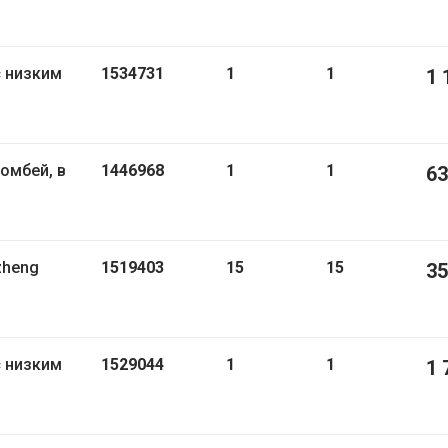
с низким
1534731
1
1
1 
1446968
1
1
63
zheng
1519403
15
15
35
с низким
1529044
1
1
1 