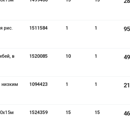
28
1511584
1
1
95
1520085
10
1
49
с низким
1094423
1
1
21
,0х15м
1524359
15
15
46