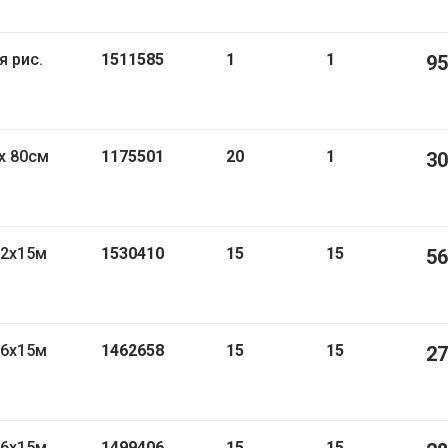
1511585
1
1
95
1175501
20
1
30
,2х15м
1530410
15
15
56
,6х15м
1462658
15
15
27
,6х15м
1499406
15
15