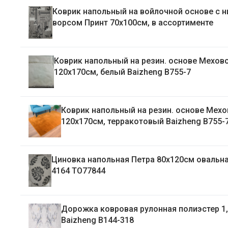
Коврик напольный на войлочной основе с 
ворсом Принт 70х100см, в ассортименте
Коврик напольный на резин. основе Мехов
120х170см, белый Baizheng B755-7
Коврик напольный на резин. основе Мех
120х170см, терракотовый Baizheng B755-
Циновка напольная Петра 80х120см овальная рис.
4164 ТО77844
Дорожка ковровая рулонная полиэстер 1
Baizheng B144-318