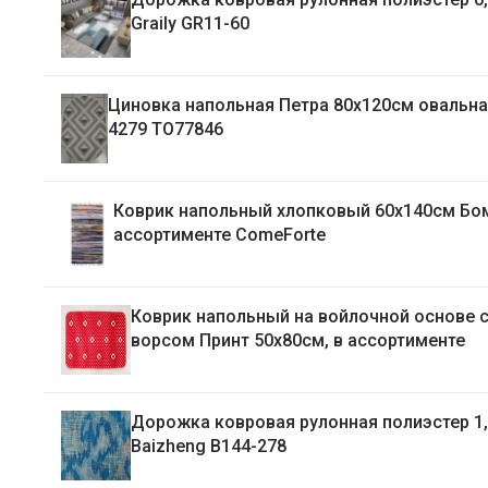
Graily GR11-60
Циновка напольная Петра 80х120см овальная рис.
4279 ТО77846
Коврик напольный хлопковый 60х140см Бомбей, в
ассортименте ComeForte
Коврик напольный на войлочной основе 
ворсом Принт 50х80см, в ассортименте
Дорожка ковровая рулонная полиэстер 1
Baizheng B144-278