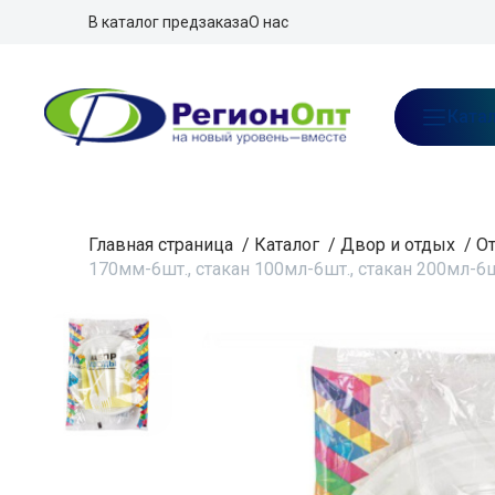
В каталог предзаказа
О нас
Ката
Главная страница
/
Каталог
/
Двор и отдых
/
От
170мм-6шт., стакан 100мл-6шт., стакан 200мл-