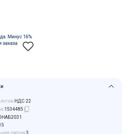
да. Минус 16%
я заказа
ки
логов:
НДС 22
а:
1534485
ЮНАБ2031
15
ная партия:
3