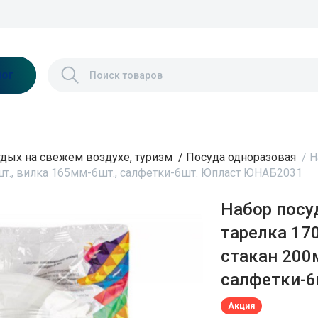
лог
дых на свежем воздухе, туризм
/
Посуда одноразовая
/
Н
6шт., вилка 165мм-6шт., салфетки-6шт. Юпласт ЮНАБ2031
Набор посу
тарелка 17
стакан 200
салфетки-
Акция