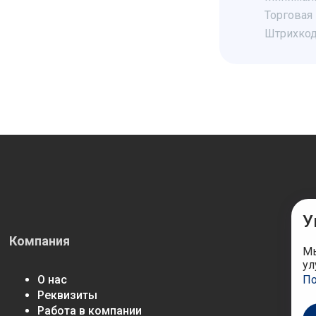
Торговая 
Штрихкод
У
Компания
М
Мы
ул
По
О нас
Реквизиты
Работа в компании