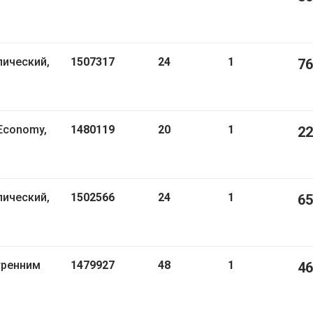
лический,
1507317
24
1
76
Economy,
1480119
20
1
22
лический,
1502566
24
1
65
тренним
1479927
48
1
46