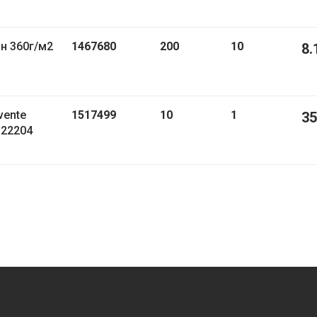
н 360г/м2
1467680
200
10
8.
vente
1517499
10
1
35
122204