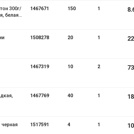
тон 300г/
1467671
150
1
8.
я, белая,
1508278
20
1
22
1467319
10
2
73
дкая,
1467769
40
1
18
, черная
1517591
4
1
10