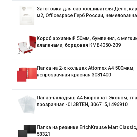
Заготовка для скоросшивателя Дело, кар
м2, Officespace Герб России, немелованна
до 200 листов 257314
Короб архивный 50мм, бумвинил, с мягкими
клапанами, бордовая КМБ4050-209
Папка на 2-х кольцах Attomex А4 500мкм,
непрозрачная красная 3081400
Папка-вкладыш А4 Бюрократ Эконом, гла
прозрачная -013BTEN, 306715,1496910
Папка на резинке ErichKrause Matt Classic
53321