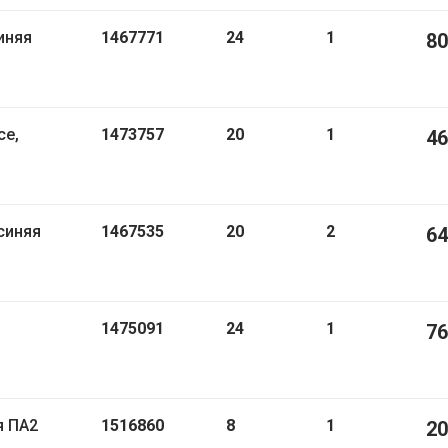
1467771
24
1
80
1473757
20
1
46
синяя
1467535
20
2
64
1475091
24
1
76
вая ПА2
1516860
8
1
20