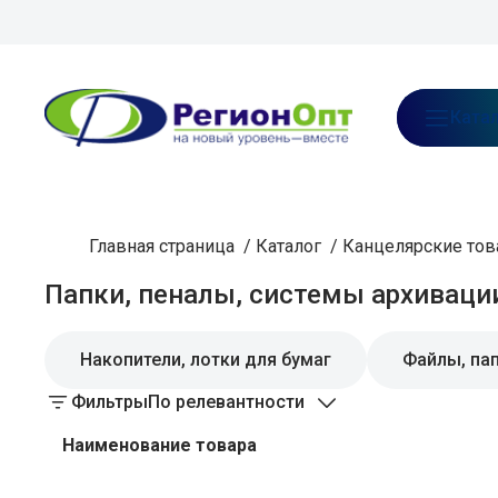
В каталог предзаказа
О нас
Ката
Главная страница
/
Каталог
/
Канцелярские то
Папки, пеналы, системы архиваци
Накопители, лотки для бумаг
Файлы, па
Фильтры
По релевантности
Наименование товара