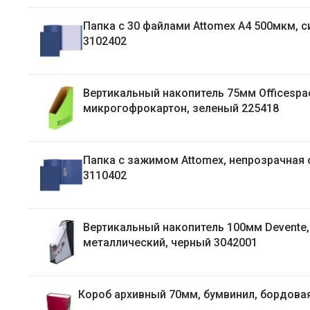
Папка с 30 файлами Attomex А4 500мкм, синяя
3102402
Вертикальный накопитель 75мм Officespace,
микрогофрокартон, зеленый 225418
Папка с зажимом Attomex, непрозрачная 
3110402
Вертикальный накопитель 100мм Devente,
металлический, черный 3042001
Короб архивный 70мм, бумвинил, бордо