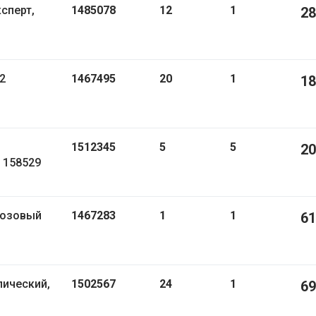
1485078
12
1
28
1467495
20
1
18
1512345
5
5
20
в 158529
розовый
1467283
1
1
61
лический,
1502567
24
1
69