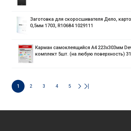
Заготовка для скоросшивателя Дело, карто
0,5мм 1703, R10684 1029111
Карман самоклеящийся А4 223х303мм De
комплект 5шт. (на любую поверхность) 3
1
2
3
4
5