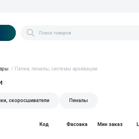
лог
вары
/
Папки, пеналы, системы архивации
и
пки, скоросшиватели
Пеналы
Код
Фасовка
Мин заказ