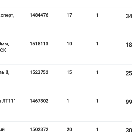
1484476
17
1
34
0мм,
1518113
10
1
18
LCK
1523752
15
1
25
й ЛТ111
1467302
1
1
99
ый
1502372
20
1
30