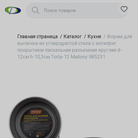
покрытием
пасхальная
разъемная круглая
d-12см h-10,3см
Torta-12 Mallony
Главная страница
985231
/
Каталог
/
Кухня
/
Форма для
выпечки из углеродистой стали с антиприг.
покрытием пасхальная разъемная круглая d-
12см h-10,3см Torta-12 Mallony 985231