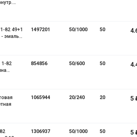
нутр.
1-82 49+1
1497201
50/1000
50
4.
 - эмаль
 1-82
854856
50/600
50
4.
ина
ь
товая
1065944
20/240
20
5 
етная
82
1306937
50/1000
50
5 