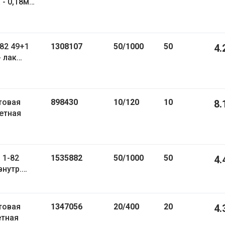
- 0,18мм,
82 49+1
1308107
50/1000
50
4.
- лак
товая
898430
10/120
10
8.
ветная
 1-82
1535882
50/1000
50
4.
внутр.
товая
1347056
20/400
20
4.
етная