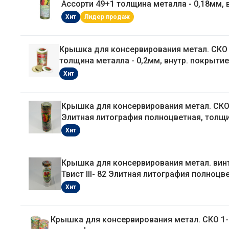
Ассорти 49+1 толщина металла - 0,18мм, в
покрытие - эмаль Уралочка
Хит
Лидер продаж
Крышка для консервирования метал. СКО 
толщина металла - 0,2мм, внутр. покрытие
Маранде
Хит
Крышка для консервирования метал. СКО
Элитная литография полноцветная, толщ
металла - 0,18мм, внутр. покрытие - эмал
Хит
Уралочка
Крышка для консервирования метал. вин
Твист III- 82 Элитная литография полноцв
Хит
Крышка для консервирования метал. СКО 1-