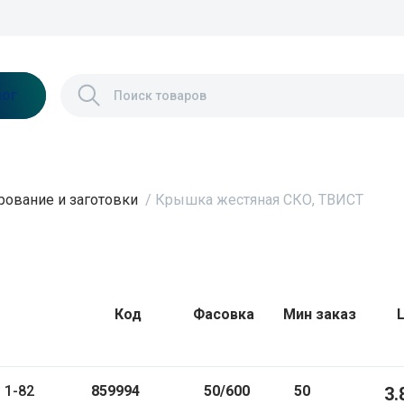
лог
ование и заготовки
/
Крышка жестяная СКО, ТВИСТ
Код
Фасовка
Мин заказ
 1-82
859994
50/600
50
3.