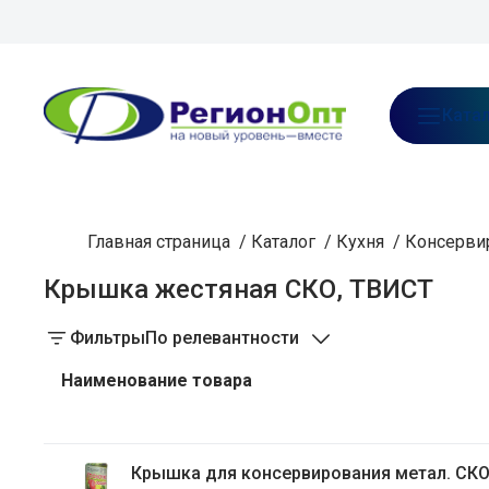
В каталог предзаказа
О нас
Ката
Главная страница
/
Каталог
/
Кухня
/
Консервир
Крышка жестяная СКО, ТВИСТ
Фильтры
По релевантности
Наименование товара
Крышка для консервирования метал. СКО