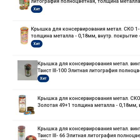
литография полноцветная, толщина металла 
внутр. покрытие - лак Полинка
Хит
Крышка для консервирования метал. СКО 1-
толщина металла - 0,18мм, внутр. покрытие 
Полинка золотая
Хит
Крышка для консервирования метал. вин
Твист III-100 Элитная литография полноц
Хит
Крышка для консервирования метал. СКО
Золотая 49+1 толщина металла - 0,18мм, 
покрытие - эмаль Белорусочка
Крышка для консервирования метал. вин
Твист III- 66 Элитная литография полноцв