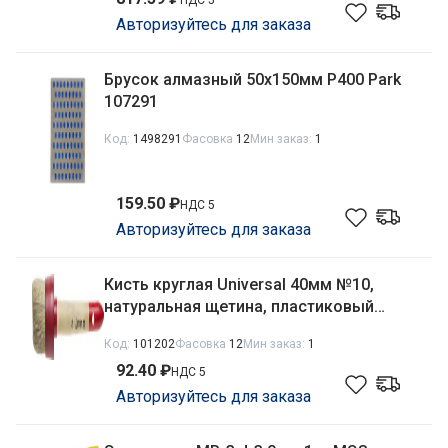
НДС 5
Авторизуйтесь для заказа
Брусок алмазный 50х150мм Р400 Park
107291
Код:
1498291
Фасовка
12
Мин заказ:
1
159.50 ₽
НДС 5
Авторизуйтесь для заказа
Кисть круглая Universal 40мм №10,
натуральная щетина, пластиковый
корпус, деревянная ручка Stayer 0141-
Код:
101202
Фасовка
12
Мин заказ:
1
40
92.40 ₽
НДС 5
Авторизуйтесь для заказа