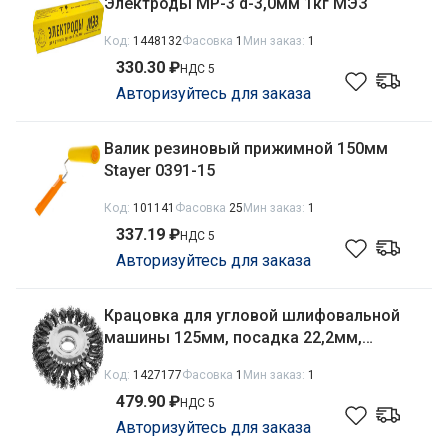
Электроды MP-3 d-3,0мм 1кг МЭЗ
Код:
1448132
Фасовка
1
Мин заказ:
1
330.30 ₽
НДС 5
Авторизуйтесь для заказа
Валик резиновый прижимной 150мм
Stayer 0391-15
Код:
101141
Фасовка
25
Мин заказ:
1
337.19 ₽
НДС 5
Авторизуйтесь для заказа
Крацовка для угловой шлифовальной
машины 125мм, посадка 22,2мм,
плоская из стальной крученой
Код:
1427177
Фасовка
1
Мин заказ:
1
проволоки Mirax 35140-125
479.90 ₽
НДС 5
Авторизуйтесь для заказа