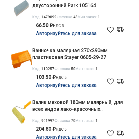
двусторонний Park 105164
Код:
1479099
Фасовка
48
Мин заказ:
1
66.50 ₽
НДС 5
Авторизуйтесь для заказа
Ванночка малярная 270х290мм
пластиковая Stayer 0605-29-27
Код:
110257
Фасовка
50
Мин заказ:
1
103.50 ₽
НДС 5
Авторизуйтесь для заказа
Валик меховой 180мм малярный, для
всех видов лако-красочных
материалов Stayer 0319-18
Код:
901997
Фасовка
70
Мин заказ:
1
204.80 ₽
НДС 5
Авторизуйтесь для заказа