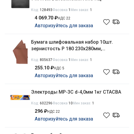
Код:
128493
Фасовка
1
Мин заказ:
1
4 069.70 ₽
НДС 22
Авторизуйтесь для заказа
Бумага шлифовальная набор 10шт.
зернистость Р 180 230х280мм,
водостойкая Matrix 75612
Код:
805637
Фасовка
1
Мин заказ:
1
255.10 ₽
НДС 5
Авторизуйтесь для заказа
Электроды MP-3С d-4,0мм 1кг СТАСВА
Код:
602296
Фасовка
10
Мин заказ:
1
296 ₽
НДС 22
Авторизуйтесь для заказа