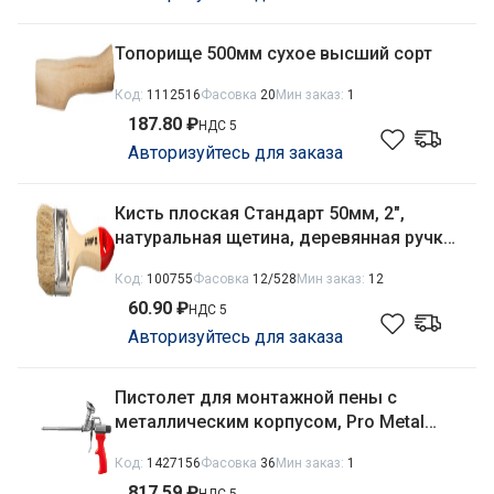
Топорище 500мм сухое высший сорт
Код:
1112516
Фасовка
20
Мин заказ:
1
187.80 ₽
НДС 5
Авторизуйтесь для заказа
Кисть плоская Стандарт 50мм, 2",
натуральная щетина, деревянная ручка
Stayer 0101-050
Код:
100755
Фасовка
12/528
Мин заказ:
12
60.90 ₽
НДС 5
Авторизуйтесь для заказа
Пистолет для монтажной пены с
металлическим корпусом, Pro Metal
Dexx 06868
Код:
1427156
Фасовка
36
Мин заказ:
1
817.59 ₽