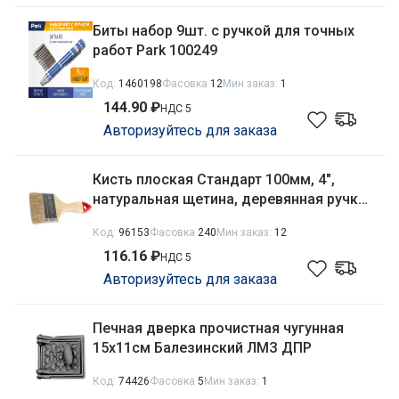
Биты набор 9шт. с ручкой для точных
работ Park 100249
Код:
1460198
Фасовка
12
Мин заказ:
1
144.90 ₽
НДС 5
Авторизуйтесь для заказа
Кисть плоская Стандарт 100мм, 4",
натуральная щетина, деревянная ручка
Stayer 0101-100
Код:
96153
Фасовка
240
Мин заказ:
12
116.16 ₽
НДС 5
Авторизуйтесь для заказа
Печная дверка прочистная чугунная
15х11см Балезинский ЛМЗ ДПР
Код:
74426
Фасовка
5
Мин заказ:
1