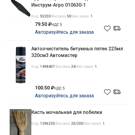
Инструм-Агро 010630-1
Код:
55203
Фасовка
50
Мин заказ:
1
79.50 ₽
НДС 5
Авторизуйтесь для заказа
Автоочиститель битумных пятен 225мл
320см3 Автомастер
Код:
1498407
Фасовка
24
Мин заказ:
1
100.50 ₽
НДС 5
Авторизуйтесь для заказа
Кисть мочальная для побелки
Код:
1396235
Фасовка
20/200
Мин заказ:
1