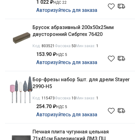
1 022 ₽
НДС 22
Авторизуйтесь для заказа
Брусок абразивный 200х50х25мм
двусторонний Сибртех 76420
Код:
803521
Фасовка
50
Мин заказ:
1
153.90 ₽
НДС 5
Авторизуйтесь для заказа
Бор-фрезы набор 5шт. для дрели Stayer
2990-H5
Код:
115473
Фасовка
10
Мин заказ:
1
254.70 ₽
НДС 5
Авторизуйтесь для заказа
Печная плита чугунная цельная
71х41см Балезинский ЛМЗ ПЦ