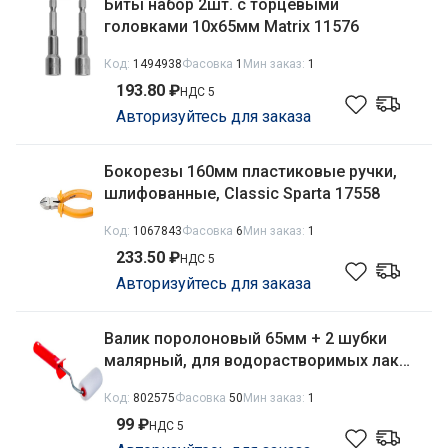
Биты набор 2шт. с торцевыми
головками 10x65мм Matrix 11576
Код:
1494938
Фасовка
1
Мин заказ:
1
193.80 ₽
НДС 5
Авторизуйтесь для заказа
Бокорезы 160мм пластиковые ручки,
шлифованные, Classic Sparta 17558
Код:
1067843
Фасовка
6
Мин заказ:
1
233.50 ₽
НДС 5
Авторизуйтесь для заказа
Валик поролоновый 65мм + 2 шубки
малярный, для водорастворимых лако-
красочных материалов Mirax 0363-06
Код:
802575
Фасовка
50
Мин заказ:
1
99 ₽
НДС 5