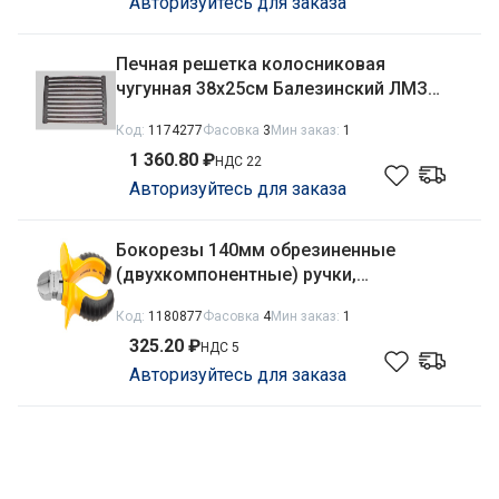
Авторизуйтесь для заказа
Печная решетка колосниковая
чугунная 38х25см Балезинский ЛМЗ
РД-6
Код:
1174277
Фасовка
3
Мин заказ:
1
1 360.80 ₽
НДС 22
Авторизуйтесь для заказа
Бокорезы 140мм обрезиненные
(двухкомпонентные) ручки,
шлифованные, Topgrip Stayer 2205-5-14
Код:
1180877
Фасовка
4
Мин заказ:
1
325.20 ₽
НДС 5
Авторизуйтесь для заказа