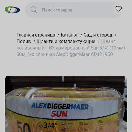
AlexDiggerMaer
AD121950
Главная страница
/
Каталог
/
Сад и огород
/
Полив
/
Шланги и комплектующие
/
Шланг
поливочный ПВХ армированный Sun 3/4" (19мм)
50м, 3-х слойный AlexDiggerMaer AD121950