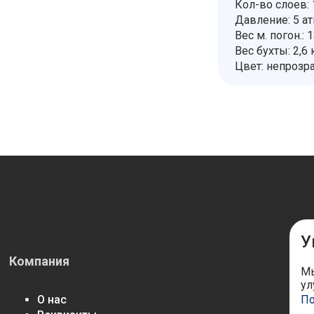
Кол-во слоев: 
Давление: 5 а
Вес м. погон.: 1
Вес бухты: 2,6 
Цвет: непрозр
У
Компания
М
Мы
ул
О нас
По