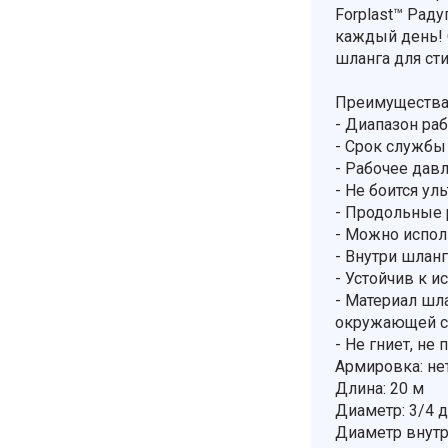
Forplast™ Раду
каждый день! 
шланга для ст
Преимущества 
- Диапазон раб
- Срок службы
- Рабочее давл
- Не боится ул
- Продольные
- Можно испол
- Внутри шлан
- Устойчив к 
- Материал шл
окружающей ср
- Не гниет, не 
Армировка: не
Длина: 20 м
Диаметр: 3/4 
Диаметр внутр