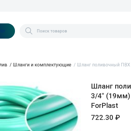
лог
лив
/
Шланги и комплектующие
/
Шланг поливочный ПВХ Р
Шланг поли
3/4" (19мм
ForPlast
722.30 ₽