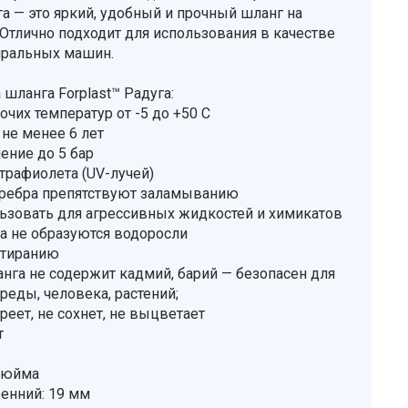
га — это яркий, удобный и прочный шланг на
Отлично подходит для использования в качестве
иральных машин.
шланга Forplast™ Радуга:
очих температур от -5 до +50 С
 не менее 6 лет
ение до 5 бар
ьтрафиолета (UV-лучей)
 ребра препятствуют заламыванию
ьзовать для агрессивных жидкостей и химикатов
га не образуются водоросли
истиранию
анга не содержит кадмий, барий — безопасен для
еды, человека, растений;
преет, не сохнет, не выцветает
т
дюйма
енний: 19 мм