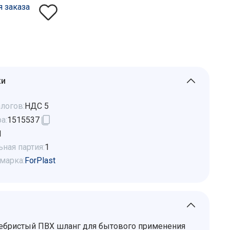
я заказа
ки
логов:
НДС 5
а:
1515537
1
ная партия:
1
марка:
ForPlast
ебристый ПВХ шланг для бытового применения