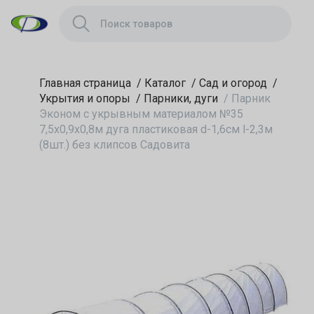
пластиковая d-
1,6см l-2,3м (8шт.)
без клипсов
Садовита
Главная страница
/
Каталог
/
Сад и огород
/
Укрытия и опоры
/
Парники, дуги
/
Парник
Эконом с укрывным материалом №35
7,5х0,9х0,8м дуга пластиковая d-1,6см l-2,3м
(8шт.) без клипсов Садовита