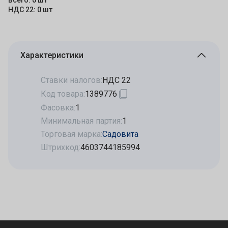
Всего: 0 шт
НДС 22: 0 шт
Характеристики
Ставки налогов:
НДС 22
Код товара:
1389776
Фасовка:
1
Минимальная партия:
1
Торговая марка:
Садовита
Штрихкод:
4603744185994