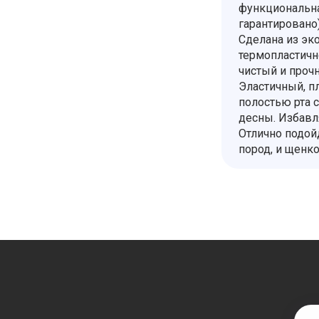
функциональная
гарантировано
Сделана из эк
термопластичн
чистый и проч
Эластичный, пл
полостью рта с
десны. Избавля
Отлично подой
пород, и щенк