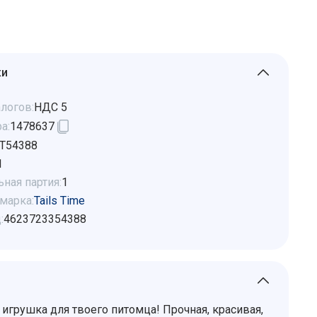
ки
логов:
НДС 5
а:
1478637
Т54388
1
ная партия:
1
марка:
Tails Time
:
4623723354388
игрушка для твоего питомца! Прочная, красивая,