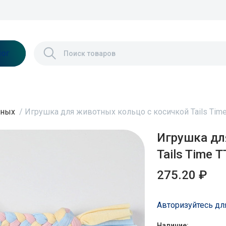
лог
тных
/
Игрушка для животных кольцо с косичкой Tails Tim
Игрушка дл
Tails Time 
275.20 ₽
Авторизуйтесь дл
Наличие: