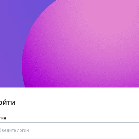
ойти
гин