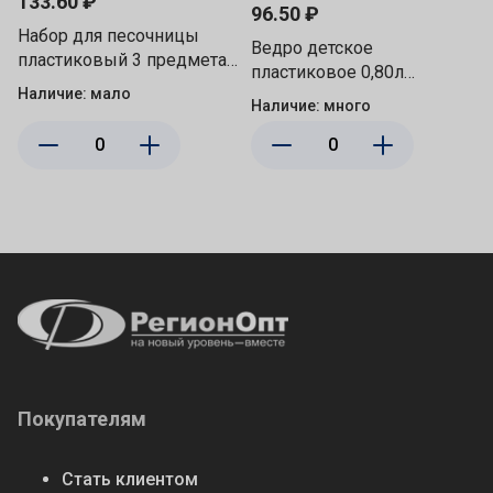
133.60 ₽
96.50 ₽
Набор для песочницы
Ведро детское
пластиковый 3 предмета
пластиковое 0,80л
Башня: ведро, совок,
Наличие:
мало
17х15х11,5см Цветок
Наличие:
много
грабли, цвета в
среднее, в ассортименте
ассортименте, в сетке
Полесье 2358/529565
Совтехстром У876/16626
Покупателям
Стать клиентом