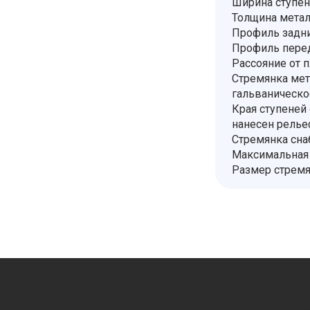
Ширина ступен
Толщина метал
Профиль задни
Профиль перед
Рассояние от п
Стремянка мет
гальваническо
Края ступеней
нанесен релье
Стремянка сна
Максимальная 
Размер стремя