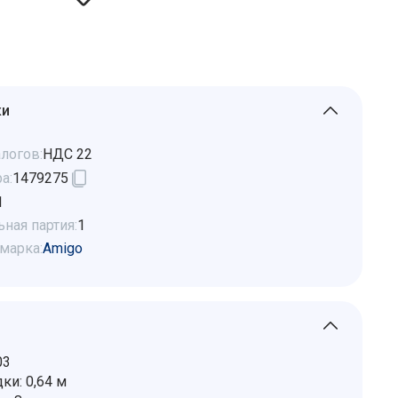
ки
логов:
НДС 22
а:
1479275
1
ная партия:
1
марка:
Amigo
03
ки: 0,64 м