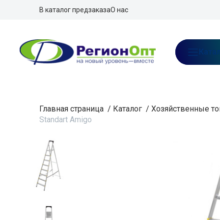
В каталог предзаказа
О нас
Ката
Главная страница
/
Каталог
/
Хозяйственные то
Standart Amigo