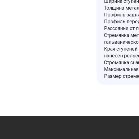
Ширина ступен
Толщина метал
Профиль задни
Профиль перед
Рассояние от п
Стремянка мет
гальваническо
Края ступеней
нанесен релье
Стремянка сна
Максимальная 
Размер стремя