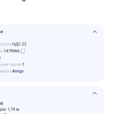
ки
логов:
НДС 22
а:
1479966
1
ная партия:
1
марка:
Amigo
08
ки: 1,74 м