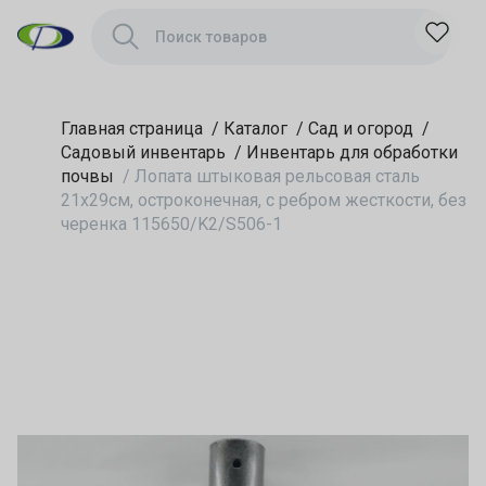
ребром жесткости,
без черенка
115650/K2/S506-1
Главная страница
/
Каталог
/
Сад и огород
/
Садовый инвентарь
/
Инвентарь для обработки
почвы
/
Лопата штыковая рельсовая сталь
21х29см, остроконечная, с ребром жесткости, без
черенка 115650/K2/S506-1