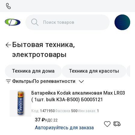
Бытовая техника,
электротовары
Техника для дома
Техника для красоты
Фильтры
По релевантности
Батарейка Kodak алкалиновая Max LR03
( 1шт. bulk K3A-B500) Б0005121
Код:
1471950
Фасовка
500
Мин заказ:
1
37 ₽
НДС 22
Авторизуйтесь для заказа