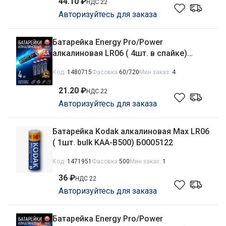
44.10 ₽
НДС 22
Авторизуйтесь для заказа
Батарейка Energy Pro/Power
алкалиновая LR06 ( 4шт. в спайке)
104401
Код:
1480715
Фасовка
60/720
Мин заказ:
4
21.20 ₽
НДС 22
Авторизуйтесь для заказа
Батарейка Kodak алкалиновая Max LR06
( 1шт. bulk KAA-B500) Б0005122
Код:
1471951
Фасовка
500
Мин заказ:
1
36 ₽
НДС 22
Авторизуйтесь для заказа
Батарейка Energy Pro/Power