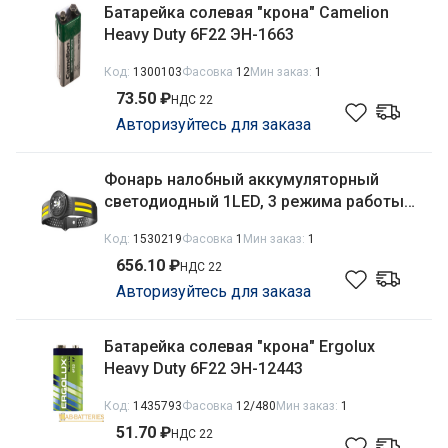
Батарейка солевая "крона" Camelion
Heavy Duty 6F22 ЭН-1663
Код:
1300103
Фасовка
12
Мин заказ:
1
73.50 ₽
НДС 22
Авторизуйтесь для заказа
Фонарь налобный аккумуляторный
светодиодный 1LED, 3 режима работы,
в блистере Облик 2072
Код:
1530219
Фасовка
1
Мин заказ:
1
656.10 ₽
НДС 22
Авторизуйтесь для заказа
Батарейка солевая "крона" Ergolux
Heavy Duty 6F22 ЭН-12443
Код:
1435793
Фасовка
12/480
Мин заказ:
1
51.70 ₽
НДС 22