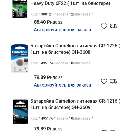
Heavy Duty 6F22 ( 1шт. на блистере)
ЭН-1672
Код:
1300121
Фасовка
12
Мин заказ:
1
88.40 ₽
НДС 22
Авторизуйтесь для заказа
Батарейка Camelion литиевая CR-1225 (
1шт. на блистере) ЭН-3608
Код:
1495174
Фасовка
10
Мин заказ:
1
79.89 ₽
НДС 22
Авторизуйтесь для заказа
Батарейка Camelion литиевая CR-1216 (
1шт. на блистере) ЭН-3609
Код:
1495176
Фасовка
10
Мин заказ:
1
79.89 ₽
НДС 22