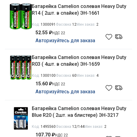
Батарейка Camelion солевая Heavy Duty
R14 ( 2шт. в спайке) ЭН-1661
Код:
1300091
Фасовка
12
Мин заказ:
2
52.55 ₽
НДС 22
Авторизуйтесь для заказа
Батарейка Camelion солевая Heavy Duty
R03 ( 4шт. в спайке) ЭН-1659
Код:
1300100
Фасовка
60
Мин заказ:
4
15.60 ₽
НДС 22
Авторизуйтесь для заказа
Батарейка Camelion солевая Heavy Duty
Blue R20 ( 2шт. на блистере) ЭН-3217
Код:
1495560
Фасовка
12/144
Мин заказ:
2
107.70 ₽
НДС 22