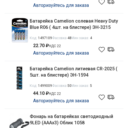
Авторизуйтесь для заказа
Батарейка Camelion солевая Heavy Duty
Blue R06 ( 4шт. на блистере) ЭН-3215
Код:
1497109
Фасовка
48
Мин заказ:
4
22.70 ₽
НДС 22
Авторизуйтесь для заказа
Батарейка Camelion литиевая CR-2025 (
5шт. на блистере) ЭН-1594
Код:
1499009
Фасовка
50
Мин заказ:
5
44.10 ₽
НДС 22
Авторизуйтесь для заказа
Фонарь на батарейках светодиодный
9LED (АААх3) Облик 1058