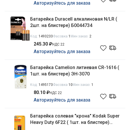
Авторизуйтесь для заказа
Батарейка Duracell алкалиновая N/LR (
2шт. на блистере) Б0044734
Код:
1493233
Фасовка
1
Мин заказ:
2
245.30 ₽
НДС 22
Авторизуйтесь для заказа
Батарейка Camelion литиевая CR-1616 (
1шт. на блистере) ЭН-3070
Код:
1495173
Фасовка
10
Мин заказ:
1
80.10 ₽
НДС 22
Авторизуйтесь для заказа
Батарейка солевая "крона" Kodak Super
Heavy Duty 6F22 ( 1шт. на блистере)
Б0005137