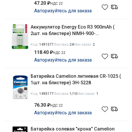
47.20 ₽
НДС 22
Авторизуйтесь для заказа
Аккумулятор Energy Eco R3 900mAh (
2шт. на блистере) NIMH-900-
HR03/2B/104987
Код:
1491577
Фасовка
24
Мин заказ:
2
118.40 ₽
НДС 22
Авторизуйтесь для заказа
Батарейка Camelion литиевая CR-1025 (
1шт. на блистере) ЭН-5228
Код:
1495177
Фасовка
1/10
Мин заказ:
1
76.30 ₽
НДС 22
Авторизуйтесь для заказа
Батарейка солевая "крона" Camelion