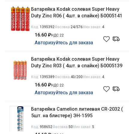
Батарейка Kodak солевая Super Heavy
Duty Zinc R06 ( 4шт. в спайке) Б0005141
Код:
1395392
Фасовка
24/576
Мин заказ:
4
16.60 ₽
НДС 22
Авторизуйтесь для заказа
Батарейка Kodak солевая Super Heavy
Duty Zinc R03 ( 4шт. в спайке) Б0005139
Код:
1395389
Фасовка
40/200
Мин заказ:
4
16.60 ₽
НДС 22
Авторизуйтесь для заказа
Батарейка Camelion литиевая CR-2032 (
5шт. на блистере) ЭН-1595
Код:
958652
Фасовка
50
Мин заказ:
5