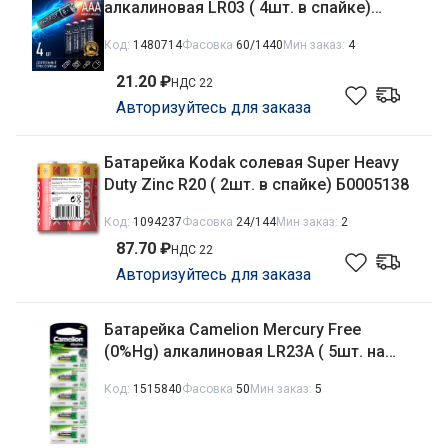
алкалиновая LR03 ( 4шт. в спайке)
104402
Код:
1480714
Фасовка
60/1440
Мин заказ:
4
21.20 ₽
НДС 22
Авторизуйтесь для заказа
Батарейка Kodak солевая Super Heavy
Duty Zinc R20 ( 2шт. в спайке) Б0005138
Код:
1094237
Фасовка
24/144
Мин заказ:
2
87.70 ₽
НДС 22
Авторизуйтесь для заказа
Батарейка Camelion Mercury Free
(0%Hg) алкалиновая LR23A ( 5шт. на
блистере)
Код:
1515840
Фасовка
50
Мин заказ:
5