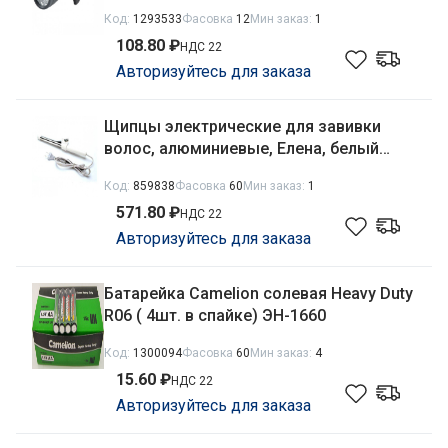
Код:
1293533
Фасовка
12
Мин заказ:
1
108.80 ₽
НДС 22
Авторизуйтесь для заказа
Щипцы электрические для завивки
волос, алюминиевые, Елена, белый
ЗЭБИ Спектр-Прибор ЭЩ 1,2/220
Код:
859838
Фасовка
60
Мин заказ:
1
571.80 ₽
НДС 22
Авторизуйтесь для заказа
Батарейка Camelion солевая Heavy Duty
R06 ( 4шт. в спайке) ЭН-1660
Код:
1300094
Фасовка
60
Мин заказ:
4
15.60 ₽
НДС 22
Авторизуйтесь для заказа