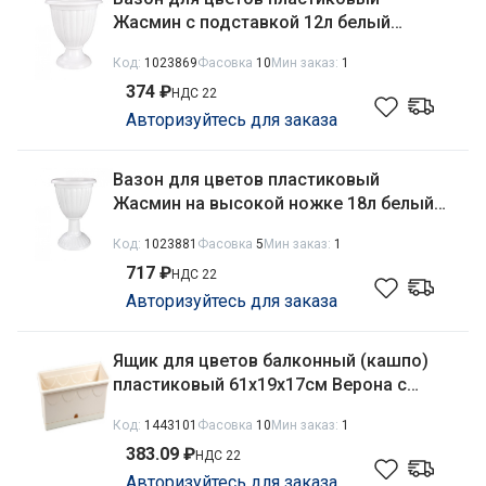
Жасмин с подставкой 12л белый
Альтернатива М1391
Код:
1023869
Фасовка
10
Мин заказ:
1
374 ₽
НДС 22
Авторизуйтесь для заказа
Вазон для цветов пластиковый
Жасмин на высокой ножке 18л белый
Альтернатива М1392
Код:
1023881
Фасовка
5
Мин заказ:
1
717 ₽
НДС 22
Авторизуйтесь для заказа
Ящик для цветов балконный (кашпо)
пластиковый 61х19х17см Верона с
поддоном 13л песочный Ар-Пласт
Код:
1443101
Фасовка
10
Мин заказ:
1
07033
383.09 ₽
НДС 22
Авторизуйтесь для заказа