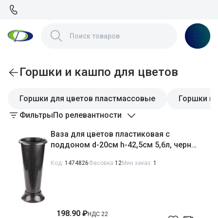
Горшки и кашпо для цветов
Горшки для цветов пластмассовые
Горшки к
Фильтры
По релевантности
Ваза для цветов пластиковая с
поддоном d-20см h-42,5см 5,6л, черный
Альтернатива М6433
Код:
1474826
Фасовка
12
Мин заказ:
1
198.90 ₽
НДС 22