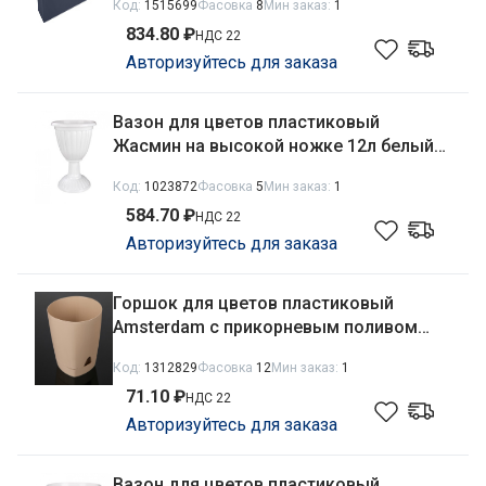
Код:
1515699
Фасовка
8
Мин заказ:
1
вулканический серый InGreen
834.80 ₽
IG780610026
НДС 22
Авторизуйтесь для заказа
Вазон для цветов пластиковый
Жасмин на высокой ножке 12л белый
Альтернатива М1390
Код:
1023872
Фасовка
5
Мин заказ:
1
584.70 ₽
НДС 22
Авторизуйтесь для заказа
Горшок для цветов пластиковый
Amsterdam с прикорневым поливом
0,65л d-11см молочный шоколад
Код:
1312829
Фасовка
12
Мин заказ:
1
InGreen ING6198МШОК
71.10 ₽
НДС 22
Авторизуйтесь для заказа
Вазон для цветов пластиковый