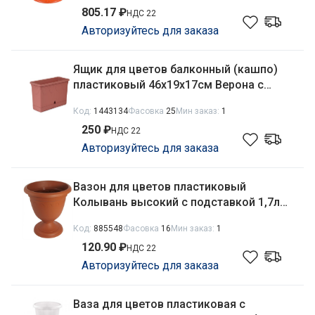
805.17 ₽
НДС 22
Авторизуйтесь для заказа
Ящик для цветов балконный (кашпо)
пластиковый 46х19х17см Верона с
поддоном 9,5л терракотовый Ар-Пласт
Код:
1443134
Фасовка
25
Мин заказ:
1
07032
250 ₽
НДС 22
Авторизуйтесь для заказа
Вазон для цветов пластиковый
Колывань высокий с подставкой 1,7л
d-18см терракотовый Martika С133Т
Код:
885548
Фасовка
16
Мин заказ:
1
120.90 ₽
НДС 22
Авторизуйтесь для заказа
Ваза для цветов пластиковая с