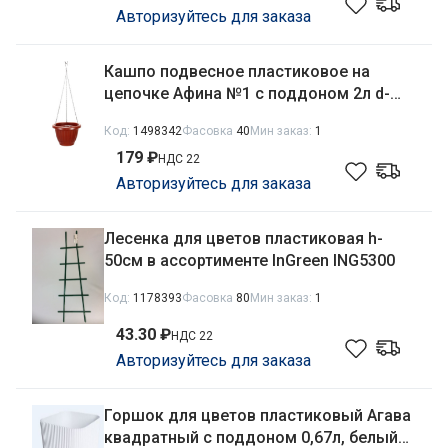
Авторизуйтесь для заказа
Кашпо подвесное пластиковое на
цепочке Афина №1 с поддоном 2л d-
19см h-11см терракотовый Милих
Код:
1498342
Фасовка
40
Мин заказ:
1
07296
179 ₽
НДС 22
Авторизуйтесь для заказа
Лесенка для цветов пластиковая h-
50см в ассортименте InGreen ING5300
Код:
1178393
Фасовка
80
Мин заказ:
1
43.30 ₽
НДС 22
Авторизуйтесь для заказа
Горшок для цветов пластиковый Агава
квадратный с поддоном 0,67л, белый