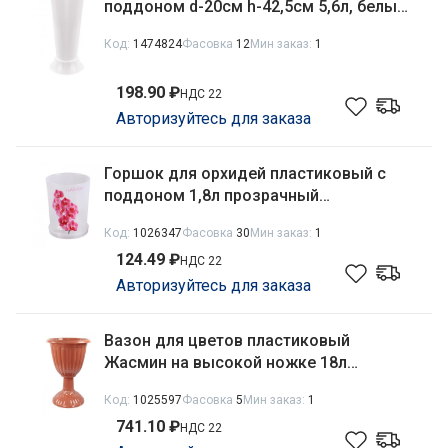
поддоном d-20см h-42,5см 5,6л, белый
Альтернатива М6432
Код:
1474824
Фасовка
12
Мин заказ:
1
198.90 ₽
НДС 22
Авторизуйтесь для заказа
Горшок для орхидей пластиковый с
поддоном 1,8л прозрачный
Альтернатива М1604
Код:
1026347
Фасовка
30
Мин заказ:
1
124.49 ₽
НДС 22
Авторизуйтесь для заказа
Вазон для цветов пластиковый
Жасмин на высокой ножке 18л
коричневый Альтернатива М1329
Код:
1025597
Фасовка
5
Мин заказ:
1
741.10 ₽
НДС 22