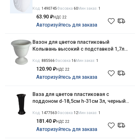
Ар-Пласт А262
Код:
1490745
Фасовка
60
Мин заказ:
1
63.90 ₽
НДС 22
Авторизуйтесь для заказа
Вазон для цветов пластиковый
Колывань высокий с подставкой 1,7л
d-18см мраморный Martika С133М
Код:
885566
Фасовка
16
Мин заказ:
1
120.90 ₽
НДС 22
Авторизуйтесь для заказа
Ваза для цветов пластиковая с
поддоном d-18,5см h-31см 3л, черный
Альтернатива М5144
Код:
1477563
Фасовка
12
Мин заказ:
1
181.40 ₽
НДС 22
Авторизуйтесь для заказа