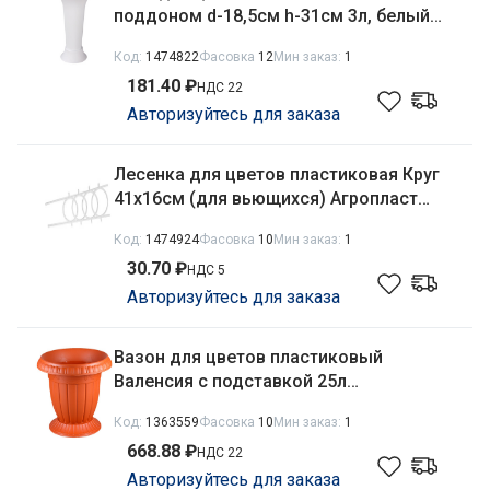
поддоном d-18,5см h-31см 3л, белый
Альтернатива М5350
Код:
1474822
Фасовка
12
Мин заказ:
1
181.40 ₽
НДС 22
Авторизуйтесь для заказа
Лесенка для цветов пластиковая Круг
41х16см (для вьющихся) Агропласт
Б00288
Код:
1474924
Фасовка
10
Мин заказ:
1
30.70 ₽
НДС 5
Авторизуйтесь для заказа
Вазон для цветов пластиковый
Валенсия с подставкой 25л
терракотовый Ар-Пласт 07064
Код:
1363559
Фасовка
10
Мин заказ:
1
668.88 ₽
НДС 22
Авторизуйтесь для заказа