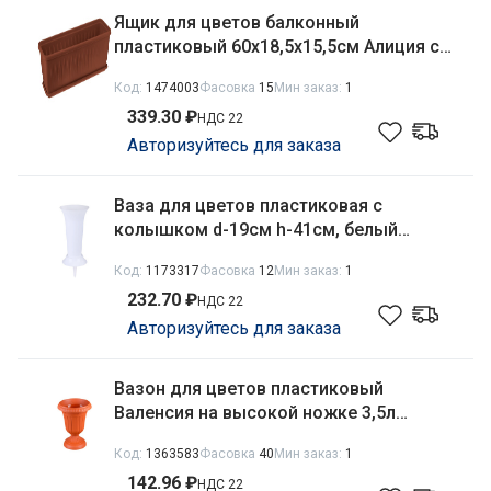
Ящик для цветов балконный
пластиковый 60х18,5х15,5см Алиция с
поддоном, терракотовый Idea М3215
Код:
1474003
Фасовка
15
Мин заказ:
1
339.30 ₽
НДС 22
Авторизуйтесь для заказа
Ваза для цветов пластиковая с
колышком d-19см h-41см, белый
Альтернатива М3048
Код:
1173317
Фасовка
12
Мин заказ:
1
232.70 ₽
НДС 22
Авторизуйтесь для заказа
Вазон для цветов пластиковый
Валенсия на высокой ножке 3,5л
терракотовый Ар-Пласт 07062
Код:
1363583
Фасовка
40
Мин заказ:
1
142.96 ₽
НДС 22