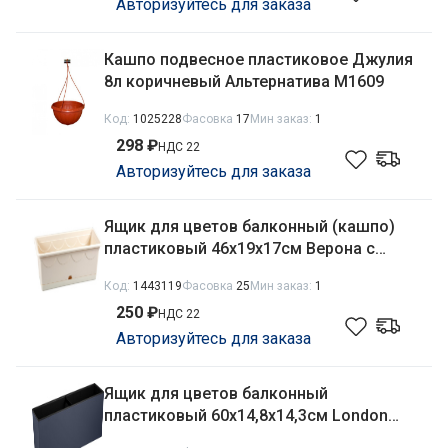
Авторизуйтесь для заказа
Кашпо подвесное пластиковое Джулия
8л коричневый Альтернатива М1609
Код:
1025228
Фасовка
17
Мин заказ:
1
298 ₽
НДС 22
Авторизуйтесь для заказа
Ящик для цветов балконный (кашпо)
пластиковый 46х19х17см Верона с
поддоном 9,5л песочный Ар-Пласт
Код:
1443119
Фасовка
25
Мин заказ:
1
07032
250 ₽
НДС 22
Авторизуйтесь для заказа
Ящик для цветов балконный
пластиковый 60х14,8х14,3см London
Cube c дренажной вставкой 10,5л,