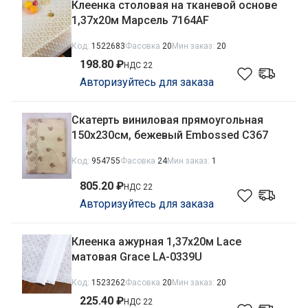
Клеенка столовая на тканевой основе
1,37х20м Марсель 7164AF
Код:
1522683
Фасовка
20
Мин заказ:
20
198.80 ₽
НДС 22
Авторизуйтесь для заказа
Скатерть виниловая прямоугольная
150х230см, бежевый Embossed С367
Код:
954755
Фасовка
24
Мин заказ:
1
805.20 ₽
НДС 22
Авторизуйтесь для заказа
Клеенка ажурная 1,37х20м Lace
матовая Grace LA-0339U
Код:
1523262
Фасовка
20
Мин заказ:
20
225.40 ₽
НДС 22