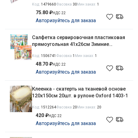
Код:
1479660
Фасовка
30
Мин заказ:
1
75.80 ₽
НДС 22
Авторизуйтесь для заказа
Салфетка сервировочная пластиковая
прямоугольная 41х26см Зимние
города, в ассортименте Мультидом
Код:
1506741
Фасовка
1
Мин заказ:
1
МТ2-147
48.70 ₽
НДС 22
Авторизуйтесь для заказа
Клеенка - скатерть на тканевой основе
120х150см 20шт. в рулоне Oxford 1403-1
Код:
1512264
Фасовка
20
Мин заказ:
20
420 ₽
НДС 22
Авторизуйтесь для заказа