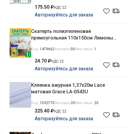
175.50 ₽
НДС 22
Авторизуйтесь для заказа
Скатерть полиэтиленовая
прямоугольная 110х150см Лимоны
Avikomp 2308
Код:
1479662
Фасовка
50
Мин заказ:
1
24.70 ₽
НДС 22
Авторизуйтесь для заказа
Клеенка ажурная 1,37х20м Lace
матовая Grace LA-0543U
Код:
1532770
Фасовка
20
Мин заказ:
20
225.40 ₽
НДС 22
Авторизуйтесь для заказа