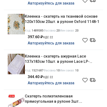
Авторизуйтесь для заказа
Клеенка - скатерть на тканевой основе
120х150см 20шт. в рулоне Oxford 1148-1
Код:
1489585
Фасовка
20
Мин заказ:
20
397.60 ₽
НДС 22
Авторизуйтесь для заказа
Клеенка - скатерть ажурная Lace
137х183см 10шт. в рулоне Lace LP-
0995U
Код:
1521687
Фасовка
10
Мин заказ:
10
344.40 ₽
НДС 22
Авторизуйтесь для заказа
Скатерть полиэтиленовая
прямоугольная в рулоне 3шт.
110х180см Сладости Avikomp 88966