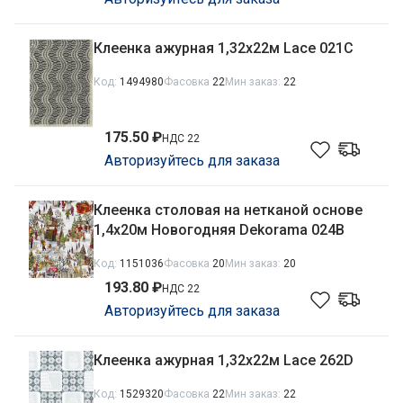
Клеенка ажурная 1,32х22м Lace 021C
Код:
1494980
Фасовка
22
Мин заказ:
22
175.50 ₽
НДС 22
Авторизуйтесь для заказа
Клеенка столовая на нетканой основе
1,4х20м Новогодняя Dekorama 024B
Код:
1151036
Фасовка
20
Мин заказ:
20
193.80 ₽
НДС 22
Авторизуйтесь для заказа
Клеенка ажурная 1,32х22м Lace 262D
Код:
1529320
Фасовка
22
Мин заказ:
22