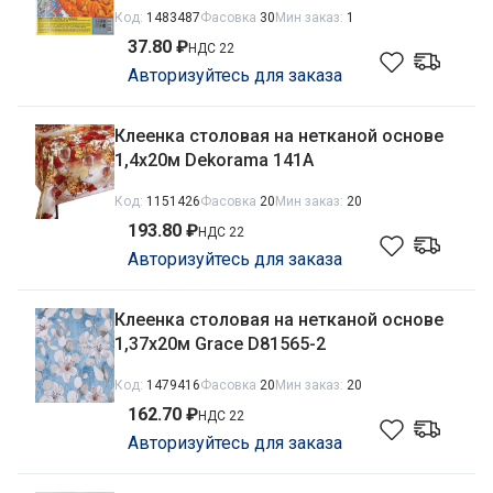
узоры Avikomp 2322
Код:
1483487
Фасовка
30
Мин заказ:
1
37.80 ₽
НДС 22
Авторизуйтесь для заказа
Клеенка столовая на нетканой основе
1,4х20м Dekorama 141A
Код:
1151426
Фасовка
20
Мин заказ:
20
193.80 ₽
НДС 22
Авторизуйтесь для заказа
Клеенка столовая на нетканой основе
1,37х20м Grace D81565-2
Код:
1479416
Фасовка
20
Мин заказ:
20
162.70 ₽
НДС 22
Авторизуйтесь для заказа