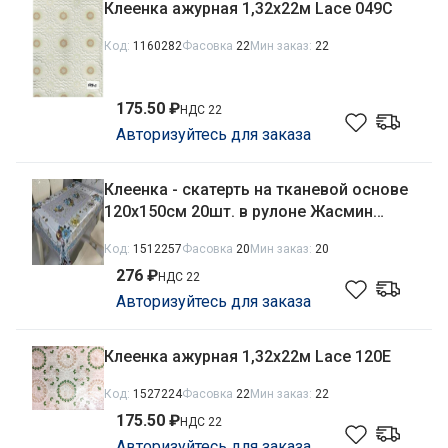
Клеенка ажурная 1,32х22м Lace 049C
Код:
1160282
Фасовка
22
Мин заказ:
22
175.50 ₽
НДС 22
Авторизуйтесь для заказа
Клеенка - скатерть на тканевой основе
120х150см 20шт. в рулоне Жасмин
006F-S
Код:
1512257
Фасовка
20
Мин заказ:
20
276 ₽
НДС 22
Авторизуйтесь для заказа
Клеенка ажурная 1,32х22м Lace 120E
Код:
1527224
Фасовка
22
Мин заказ:
22
175.50 ₽
НДС 22
Авторизуйтесь для заказа