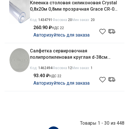
Клеенка столовая силиконовая Crystal
0,8х20м 0,8мм прозрачная Grace CR-08-
80
Код:
1434791
Фасовка
20
Мин заказ:
20
260.90 ₽
НДС 22
Авторизуйтесь для заказа
Салфетка сервировочная
полипропиленовая круглая d-38см
плетеная, серебристая Рыжий кот PPW-
Код:
1462494
Фасовка
12
Мин заказ:
1
01/312363
93.40 ₽
НДС 22
Авторизуйтесь для заказа
Товары 1 - 30 из 448