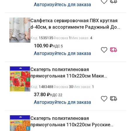
Авторизуйтесь для заказа
Салфетка сервировочная ПВХ круглая
d-40см, в ассортименте Радужный Дом
РД23946
Код:
1535135
Фасовка
1
Мин заказ:
4
100.90 ₽
НДС 5
Авторизуйтесь для заказа
Скатерть полиэтиленовая
прямоугольная 110х220см Маки
Avikomp 2339
Код:
1483488
Фасовка
30
Мин заказ:
1
37.80 ₽
НДС 22
Авторизуйтесь для заказа
Скатерть полиэтиленовая
прямоугольная 110х220см Русские