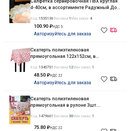
Салфетка сервировочная ПВХ круглая
d-40см, в ассортименте Радужный Дом
РД23953
Код:
1535136
Фасовка
1
Мин заказ:
4
100.90 ₽
НДС 5
Авторизуйтесь для заказа
Скатерть полиэтиленовая
прямоугольная 122х152см, в
ассортименте 436-836
Код:
1345751
Фасовка
12
Мин заказ:
1
48.50 ₽
НДС 22
Авторизуйтесь для заказа
Скатерть полиэтиленовая
прямоугольная в рулоне 3шт.
110х180см Пионы Avikomp 87006
Код:
1479661
Фасовка
30
Мин заказ:
1
75.80 ₽
НДС 22