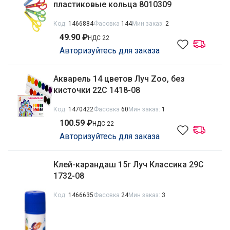
пластиковые кольца 8010309
Код:
1466884
Фасовка
144
Мин заказ:
2
49.90 ₽
НДС 22
Авторизуйтесь для заказа
Акварель 14 цветов Луч Zoo, без
кисточки 22С 1418-08
Код:
1470422
Фасовка
60
Мин заказ:
1
100.59 ₽
НДС 22
Авторизуйтесь для заказа
Клей-карандаш 15г Луч Классика 29С
1732-08
Код:
1466635
Фасовка
24
Мин заказ:
3