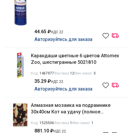
44.65 ₽
НДС 22
Авторизуйтесь для заказа
Карандаши цветные 6 цветов Attomex
Zoo, шестигранные 5021810
Код:
1467977
Фасовка
12
Мин заказ:
3
35.29 ₽
НДС 22
Авторизуйтесь для заказа
Алмазная мозаика на подрамнике
30х40см Кот на удачу (полное
заполнение) Школа талантов 9929766
Код:
1525506
Фасовка
1
Мин заказ:
1
881.10 ₽
НДС 22