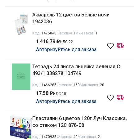
Акварель 12 цветов Белые ночи
1942036
Код:
1475048
Фасовка
1
Мин заказ:
1
1 416.79 ₽
НДС 22
Авторизуйтесь для заказа
Тетрадь 24 листа линейка зеленая C
493/1 338278 104749
Код:
1466285
Фасовка
160
Мин заказ:
20
17.58 ₽
НДС 10
Авторизуйтесь для заказа
Пластилин 6 цветов 120г Луч Классика,
со стеком 12С 878-08
Код:
1470935
Фасовка
40
Мин заказ:
2