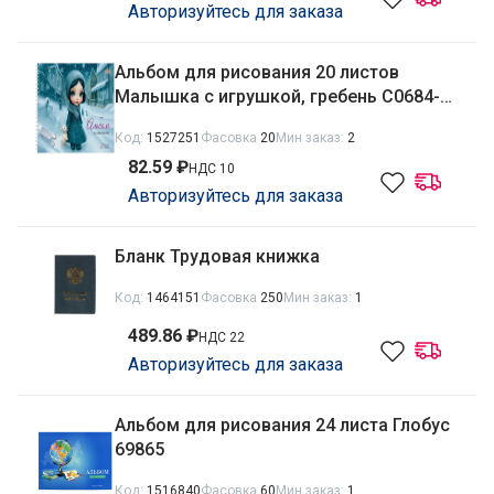
Авторизуйтесь для заказа
Альбом для рисования 20 листов
Малышка с игрушкой, гребень С0684-
05
Код:
1527251
Фасовка
20
Мин заказ:
2
82.59 ₽
НДС 10
Авторизуйтесь для заказа
Бланк Трудовая книжка
Код:
1464151
Фасовка
250
Мин заказ:
1
489.86 ₽
НДС 22
Авторизуйтесь для заказа
Альбом для рисования 24 листа Глобус
69865
Код:
1516840
Фасовка
60
Мин заказ:
1