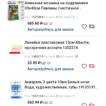
Алмазная мозаика на подрамнике
30x40см Павлины (частичное
заполнение) Школа талантов 5371197
Код:
1525484
Фасовка
1
Мин заказ:
1
665.60 ₽
НДС 22
Авторизуйтесь для заказа
Линейка пластиковая 15см Attache,
прозрачная ассорти 1202374
Код:
1480213
Фасовка
20
Мин заказ:
10
23.93 ₽
НДС 22
Авторизуйтесь для заказа
Акварель 3 цвета 10мл Белые ночи.
Вода, художественная, тубы 191351917,
1627254
Код:
1507104
Фасовка
1
Мин заказ:
1
563.94 ₽
НДС 22