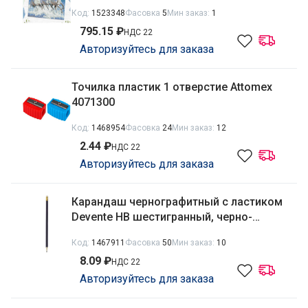
совы АМП4050_47618
Код:
1523348
Фасовка
5
Мин заказ:
1
795.15 ₽
НДС 22
Авторизуйтесь для заказа
Точилка пластик 1 отверстие Attomex
4071300
Код:
1468954
Фасовка
24
Мин заказ:
12
2.44 ₽
НДС 22
Авторизуйтесь для заказа
Карандаш чернографитный с ластиком
Devente HB шестигранный, черно-
серебристый 5032324
Код:
1467911
Фасовка
50
Мин заказ:
10
8.09 ₽
НДС 22
Авторизуйтесь для заказа