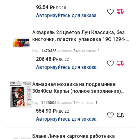
92.54 ₽
НДС 10
Авторизуйтесь для заказа
Акварель 24 цветов Луч Классика, без
кисточки, пластик. упаковка 19С 1294-
08
Код:
1470426
Фасовка
24
Мин заказ:
1
206.48 ₽
НДС 22
Авторизуйтесь для заказа
Алмазная мозаика на подрамнике
30х40см Карпы (полное заполнение)
Школа талантов 9929762
Код:
1525505
Фасовка
1
Мин заказ:
1
554.90 ₽
НДС 22
Авторизуйтесь для заказа
Бланк Личная карточка работника