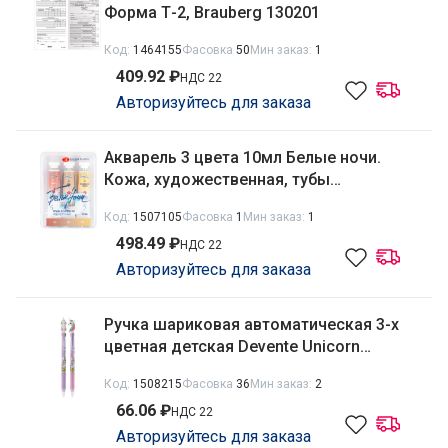
Форма Т-2, Brauberg 130201
Код:
1464155
Фасовка
50
Мин заказ:
1
409.92 ₽
НДС 22
Авторизуйтесь для заказа
Акварель 3 цвета 10мл Белые ночи.
Кожа, художественная, тубы
191351924, 1627255
Код:
1507105
Фасовка
1
Мин заказ:
1
498.49 ₽
НДС 22
Авторизуйтесь для заказа
Ручка шариковая автоматическая 3-х
цветная детская Devente Unicorn
9021028
Код:
1508215
Фасовка
36
Мин заказ:
2
66.06 ₽
НДС 22
Авторизуйтесь для заказа