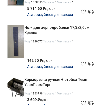
Код:
1378085
Фасовка
1
Мин заказ:
1
5 714.60 ₽
НДС 22
Авторизуйтесь для заказа
Нож для зернодробилки 17,3х2,6см
Хрюша
Код:
1380077
Фасовка
1
Мин заказ:
1
142.50 ₽
НДС 22
Авторизуйтесь для заказа
Корморезка ручная + стойка Темп
УралПромТорг
Код:
1363799
Фасовка
1
Мин заказ:
1
3 609 ₽
НДС 5