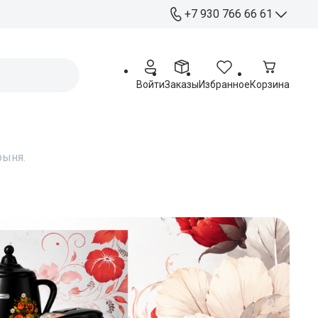
+7 930 766 66 61
+7 930 766 66 61
Отдел продаж
Войти
Заказы
Избранное
Корзина
+ 7 920 263 76 54
Работа с партнерами
Офис:
Курск, ул. Станционная 4А
рыня.
Пн - Пт: 09:00 - 17:00
Распределительный
центр:
Курск, ул. Чайковского 60
Пн - Пт: 09:00 - 17:00
Сб: 09:00 - 15:00