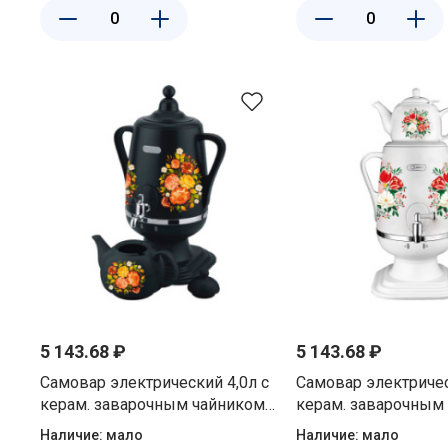
5 143.68 ₽
5 143.68 ₽
Самовар электрический 4,0л с
Самовар электричес
керам. заварочным чайником
керам. заварочным
1,0л, нержав. сталь и пластик,
1,0л, нержав. сталь 
Наличие:
мало
Наличие:
мало