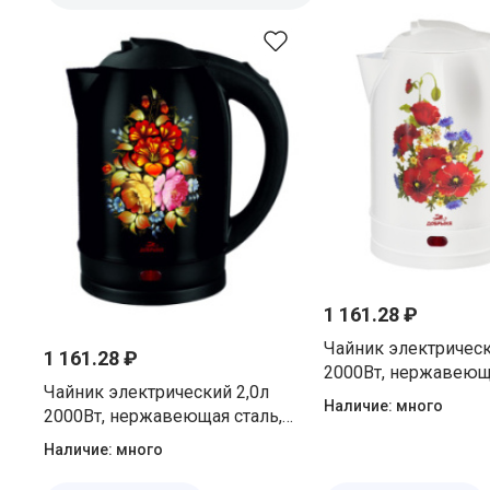
1 161.28 ₽
Чайник электрическ
1 161.28 ₽
2000Вт, нержавеюща
Чайник электрический 2,0л
диск, маки на бело
Наличие:
много
2000Вт, нержавеющая сталь,
DO-1257
диск, цветы на черном
Наличие:
много
Добрыня DO-1219