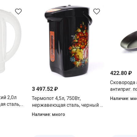
422.80 ₽
Сковорода
3 497.52 ₽
антиприг. 
без крышки
ий 2,0л
Термопот 4,5л, 750Вт,
Наличие:
мн
я сталь,
нержавеющая сталь, черный с
м Добрыня
декором цветы Добрыня DO-
Наличие:
много
487