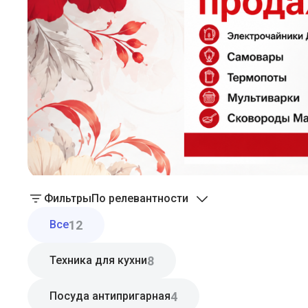
Фильтры
По релевантности
12
Все
8
Техника для кухни
4
Посуда антипригарная