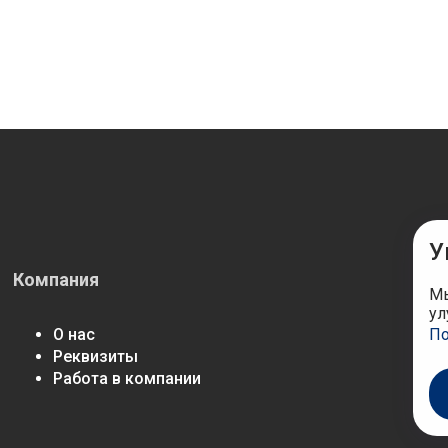
брыня DO-
У
Компания
М
Мы
ул
По
О нас
Реквизиты
Работа в компании