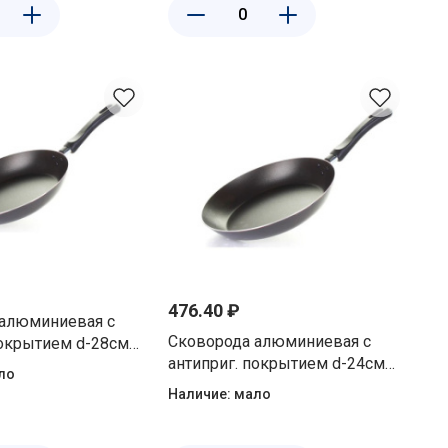
476.40 ₽
 алюминиевая с
Сковорода алюминиевая с
покрытием d-28см
антиприг. покрытием d-24см
 Матрена 106919
ло
без крышки Матрена 106917
Наличие:
мало