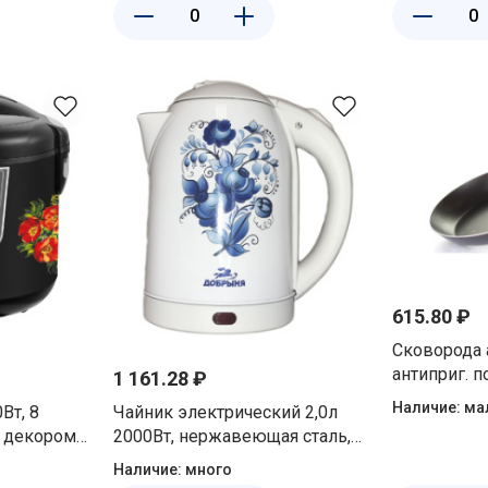
615.80 ₽
Сковорода
антиприг. 
1 161.28 ₽
без крышки
Наличие:
ма
Вт, 8
Чайник электрический 2,0л
с декором
2000Вт, нержавеющая сталь,
1009
диск, цветы на белом Добрыня
Наличие:
много
DO-1214