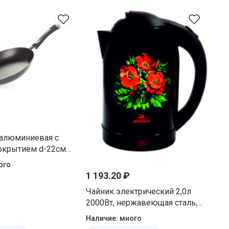
 алюминиевая с
покрытием d-22см
 Матрена 106916
ого
1 193.20 ₽
Чайник электрический 2,0л
2000Вт, нержавеющая сталь,
диск, маки на черном Добрыня
Наличие:
много
DO-1215