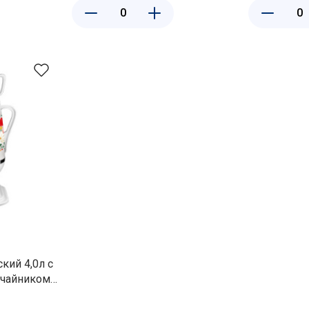
кий 4,0л с
 чайником
и пластик,