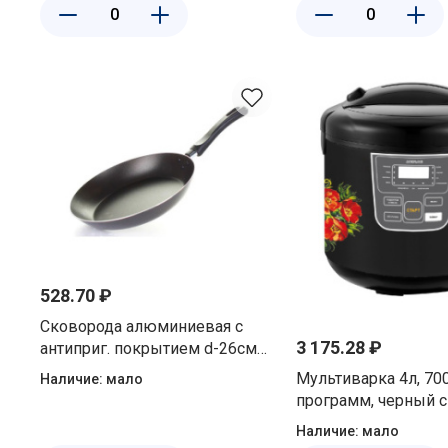
528.70 ₽
Сковорода алюминиевая с
3 175.28 ₽
антиприг. покрытием d-26см
без крышки Матрена 106918
Мультиварка 4л, 700
Наличие:
мало
программ, черный 
маки Добрыня DO-
Наличие:
мало