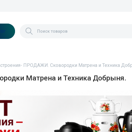
лог
астроения- ПРОДАЖИ. Сковородки Матрена и Техника Доб
ородки Матрена и Техника Добрыня.