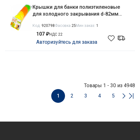
Крышки для банки полиэтиленовые
для холодного закрывания d-82мм
набор 12шт. цветная Martika С23НК
Код:
920798
Фасовка
25
Мин заказ:
1
107 ₽
НДС 22
Авторизуйтесь для заказа
Товары 1 - 30 из 4948
1
2
3
4
5