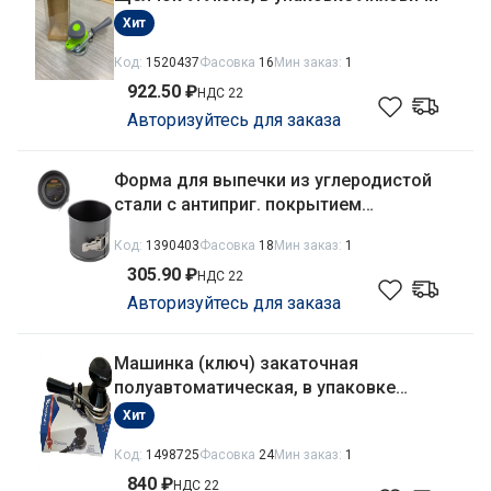
Хит
Код:
1520437
Фасовка
16
Мин заказ:
1
922.50 ₽
НДС 22
Авторизуйтесь для заказа
Форма для выпечки из углеродистой
стали с антиприг. покрытием
пасхальная разъемная круглая d-12см
Код:
1390403
Фасовка
18
Мин заказ:
1
h-10,3см Torta-12 Mallony 985231
305.90 ₽
НДС 22
Авторизуйтесь для заказа
Машинка (ключ) закаточная
полуавтоматическая, в упаковке
Кредмаш (Кременчуг) МЗП1-1
Хит
Казахстан
Код:
1498725
Фасовка
24
Мин заказ:
1
840 ₽
НДС 22