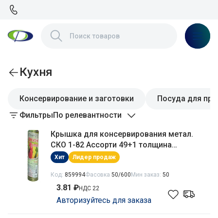
Кухня
Консервирование и заготовки
Посуда для при
Фильтры
По релевантности
Крышка для консервирования метал.
СКО 1-82 Ассорти 49+1 толщина
металла - 0,18мм, внутр. покрытие -
Хит
Лидер продаж
эмаль Уралочка
Код:
859994
Фасовка
50/600
Мин заказ:
50
3.81 ₽
НДС 22
Авторизуйтесь для заказа