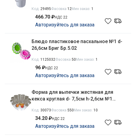
Код:
29495
Фасовка
12
Мин заказ:
1
466.70 ₽
НДС 22
Авторизуйтесь для заказа
Блюдо пластиковое пасхальное №1 d-
26,6см Бриг Бр.5.02
Код:
1125032
Фасовка
50
Мин заказ:
1
96 ₽
НДС 22
Авторизуйтесь для заказа
Форма для выпечки жестяная для
кекса круглая d- 7,5см h-2,6см №1
Никис ФКк-1 (Н-42.000)
Код:
30073
Фасовка
550
Мин заказ:
10
34.20 ₽
НДС 22
Авторизуйтесь для заказа