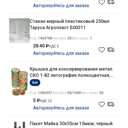
Авторизуйтесь для заказа
Стакан мерный пластиковый 250мл
Таруса Агропласт Б00311
Код:
1433708
Фасовка
20
Мин заказ:
1
28.40 ₽
НДС 5
Авторизуйтесь для заказа
Крышка для консервирования метал.
СКО 1-82 литография полноцветная,
толщина металла - 0,18мм, внутр.
Хит
покрытие - лак Полинка
Код:
1306937
Фасовка
50/1000
Мин заказ:
50
5 ₽
НДС 22
Авторизуйтесь для заказа
Пакет Майка 30х55см 15мкм, черный