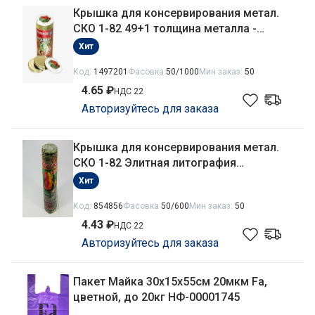
Крышка для консервирования метал.
СКО 1-82 49+1 толщина металла -
0,2мм, внутр. покрытие - эмаль
Хит
Маранде
Код:
1497201
Фасовка
50/1000
Мин заказ:
50
4.65 ₽
НДС 22
Авторизуйтесь для заказа
Крышка для консервирования метал.
СКО 1-82 Элитная литография
полноцветная, толщина металла -
Хит
0,18мм, внутр. покрытие - эмаль
Код:
854856
Фасовка
50/600
Мин заказ:
50
Уралочка
4.43 ₽
НДС 22
Авторизуйтесь для заказа
Пакет Майка 30х15х55см 20мкм Fa,
цветной, до 20кг НФ-00001745