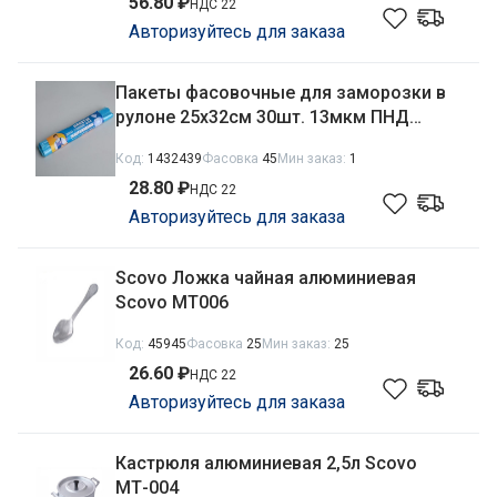
56.80 ₽
НДС 22
Авторизуйтесь для заказа
Пакеты фасовочные для заморозки в
рулоне 25х32см 30шт. 13мкм ПНД
голубые Тов.Чистов 88454
Код:
1432439
Фасовка
45
Мин заказ:
1
28.80 ₽
НДС 22
Авторизуйтесь для заказа
Scovo Ложка чайная алюминиевая
Scovo МТ006
Код:
45945
Фасовка
25
Мин заказ:
25
26.60 ₽
НДС 22
Авторизуйтесь для заказа
Кастрюля алюминиевая 2,5л Scovo
МТ-004