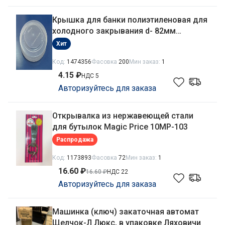
Крышка для банки полиэтиленовая для
холодного закрывания d- 82мм
прозрачная Рекма Нова КХ-4 Б00324
Хит
Код:
1474356
Фасовка
200
Мин заказ:
1
4.15 ₽
НДС 5
Авторизуйтесь для заказа
Открывалка из нержавеющей стали
для бутылок Magic Price 10MP-103
Распродажа
Код:
1173893
Фасовка
72
Мин заказ:
1
16.60 ₽
16.60 ₽
НДС 22
Авторизуйтесь для заказа
Машинка (ключ) закаточная автомат
Щелчок-Л Люкс, в упаковке Ляховичи