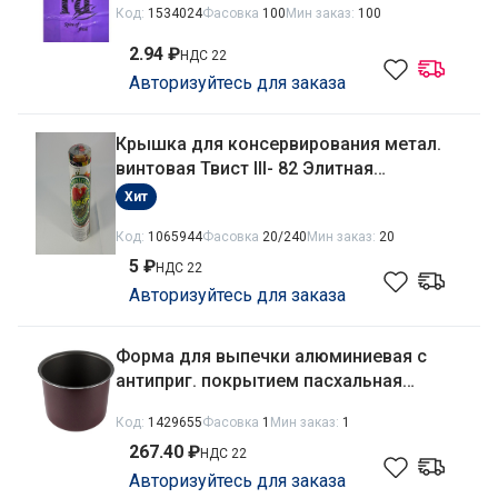
Код:
1534024
Фасовка
100
Мин заказ:
100
2.94 ₽
НДС 22
Авторизуйтесь для заказа
Крышка для консервирования метал.
винтовая Твист III- 82 Элитная
литография полноцветная
Хит
Код:
1065944
Фасовка
20/240
Мин заказ:
20
5 ₽
НДС 22
Авторизуйтесь для заказа
Форма для выпечки алюминиевая с
антиприг. покрытием пасхальная
круглая 16см Мастерица 46621614
Код:
1429655
Фасовка
1
Мин заказ:
1
267.40 ₽
НДС 22
Авторизуйтесь для заказа