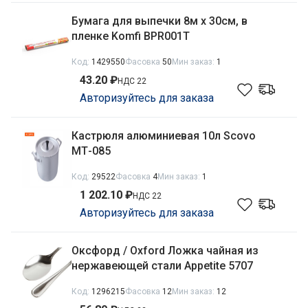
Бумага для выпечки 8м х 30см, в
пленке Komfi BPR001Т
Код:
1429550
Фасовка
50
Мин заказ:
1
43.20 ₽
НДС 22
Авторизуйтесь для заказа
Кастрюля алюминиевая 10л Scovo
МТ-085
Код:
29522
Фасовка
4
Мин заказ:
1
1 202.10 ₽
НДС 22
Авторизуйтесь для заказа
Оксфорд / Oxford Ложка чайная из
нержавеющей стали Appetite 5707
Код:
1296215
Фасовка
12
Мин заказ:
12