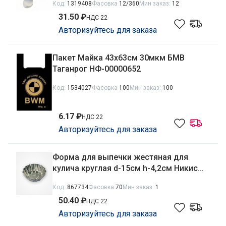
Код:
1319408
Фасовка
12/360
Мин заказ:
12
31.50 ₽
НДС 22
Авторизуйтесь для заказа
Пакет Майка 43х63см 30мкм БМВ
Таганрог НФ-00000652
Код:
1534027
Фасовка
100
Мин заказ:
100
6.17 ₽
НДС 22
Авторизуйтесь для заказа
Форма для выпечки жестяная для
кулича круглая d-15см h-4,2см Никис
ФК-4 (Н-43.000)
Код:
867734
Фасовка
70
Мин заказ:
1
50.40 ₽
НДС 22
Авторизуйтесь для заказа