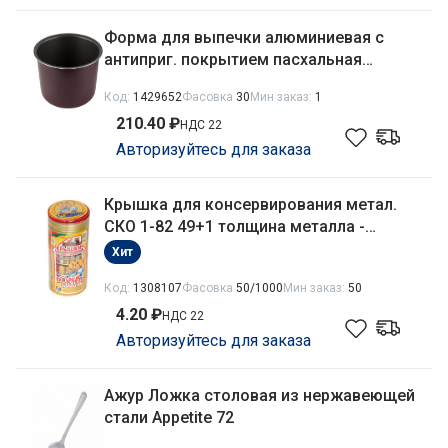
Форма для выпечки алюминиевая с
антиприг. покрытием пасхальная
круглая 14см Мастерица 46621414
Код:
1429652
Фасовка
30
Мин заказ:
1
210.40 ₽
НДС 22
Авторизуйтесь для заказа
Крышка для консервирования метал.
СКО 1-82 49+1 толщина металла -
0,18мм, внутр. покрытие - лак Полинка
Хит
золотая
Код:
1308107
Фасовка
50/1000
Мин заказ:
50
4.20 ₽
НДС 22
Авторизуйтесь для заказа
Ажур Ложка столовая из нержавеющей
стали Appetite 72