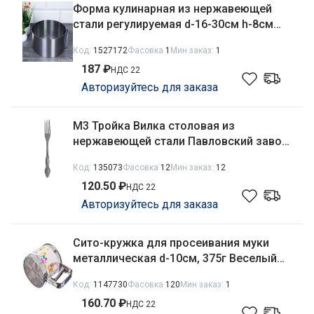
Форма кулинарная из нержавеющей
стали регулируемая d-16-30см h-8см
Круг LVA-601/750844
Код:
1527172
Фасовка
1
Мин заказ:
1
187 ₽
НДС 22
Авторизуйтесь для заказа
М3 Тройка Вилка столовая из
нержавеющей стали Павловский завод
им. Кирова СВ-1/55
Код:
135073
Фасовка
12
Мин заказ:
12
120.50 ₽
НДС 22
Авторизуйтесь для заказа
Сито-кружка для просеивания муки
металлическая d-10см, 375г Веселый
Роджер 884-005
Код:
1147730
Фасовка
120
Мин заказ:
1
160.70 ₽
НДС 22