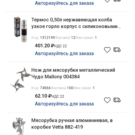
Авторизуйтесь для заказа
Термос 0,50л нержавеющая колба
узкое горло корпус c силиконовыми
вставками, Nuovo Mallony 005232
Код:
1312199
Фасовка
12
Мин заказ:
1
401.20 ₽
НДС 22
Авторизуйтесь для заказа
Нож для мясорубки металлический
Чудо Mallony 004384
Код:
74566
Фасовка
100
Мин заказ:
1
62.10 ₽
НДС 22
Авторизуйтесь для заказа
Мясорубка ручная алюминиевая, в
коробке Vetta 882-419