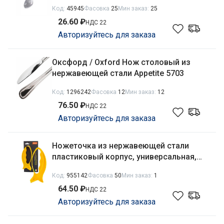
Код:
45945
Фасовка
25
Мин заказ:
25
26.60 ₽
НДС 22
Авторизуйтесь для заказа
Оксфорд / Oxford Нож столовый из
нержавеющей стали Appetite 5703
Код:
1296242
Фасовка
12
Мин заказ:
12
76.50 ₽
НДС 22
Авторизуйтесь для заказа
Ножеточка из нержавеющей стали
пластиковый корпус, универсальная,
Рыбка Mallony 985855
Код:
955142
Фасовка
50
Мин заказ:
1
64.50 ₽
НДС 22
Авторизуйтесь для заказа