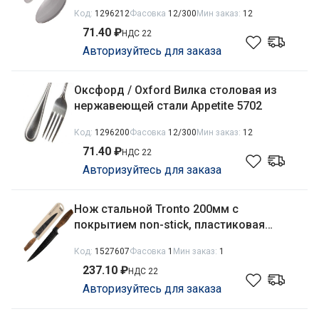
Код:
1296212
Фасовка
12/300
Мин заказ:
12
71.40 ₽
НДС 22
Авторизуйтесь для заказа
Оксфорд / Oxford Вилка столовая из
нержавеющей стали Appetite 5702
Код:
1296200
Фасовка
12/300
Мин заказ:
12
71.40 ₽
НДС 22
Авторизуйтесь для заказа
Нож стальной Tronto 200мм с
покрытием non-stick, пластиковая
ручка "под дерево", разделочный
Код:
1527607
Фасовка
1
Мин заказ:
1
Mallony 110643
237.10 ₽
НДС 22
Авторизуйтесь для заказа