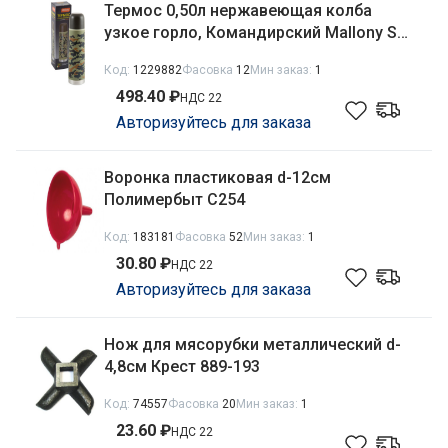
Термос 0,50л нержавеющая колба
узкое горло, Командирский Mallony SA-
500M/001903
Код:
1229882
Фасовка
12
Мин заказ:
1
498.40 ₽
НДС 22
Авторизуйтесь для заказа
Воронка пластиковая d-12см
Полимербыт С254
Код:
183181
Фасовка
52
Мин заказ:
1
30.80 ₽
НДС 22
Авторизуйтесь для заказа
Нож для мясорубки металлический d-
4,8см Крест 889-193
Код:
74557
Фасовка
20
Мин заказ:
1
23.60 ₽
НДС 22