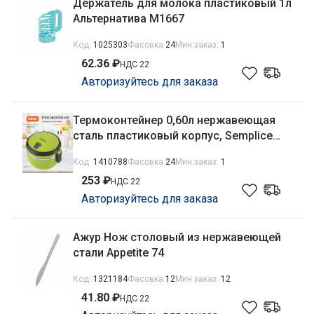
Держатель для молока пластиковый 1л
Альтернатива М1667
Код:
1025303
Фасовка
24
Мин заказ:
1
62.36 ₽
НДС 22
Авторизуйтесь для заказа
Термоконтейнер 0,60л нержавеющая
сталь пластиковый корпус, Semplice
Mallony 074037
Код:
1410788
Фасовка
24
Мин заказ:
1
253 ₽
НДС 22
Авторизуйтесь для заказа
Ажур Нож столовый из нержавеющей
стали Appetite 74
Код:
1321184
Фасовка
12
Мин заказ:
12
41.80 ₽
НДС 22