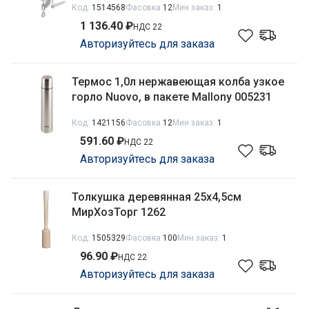
Код:
1514568
Фасовка
12
Мин заказ:
1
1 136.40 ₽
НДС 22
Авторизуйтесь для заказа
Термос 1,0л нержавеющая колба узкое
горло Nuovo, в пакете Mallony 005231
Код:
1421156
Фасовка
12
Мин заказ:
1
591.60 ₽
НДС 22
Авторизуйтесь для заказа
Толкушка деревянная 25х4,5см
МирХозТорг 1262
Код:
1505329
Фасовка
100
Мин заказ:
1
96.90 ₽
НДС 22
Авторизуйтесь для заказа