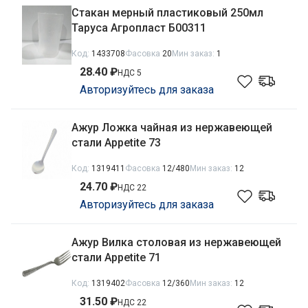
Стакан мерный пластиковый 250мл
Таруса Агропласт Б00311
Код:
1433708
Фасовка
20
Мин заказ:
1
28.40 ₽
НДС 5
Авторизуйтесь для заказа
Ажур Ложка чайная из нержавеющей
стали Appetite 73
Код:
1319411
Фасовка
12/480
Мин заказ:
12
24.70 ₽
НДС 22
Авторизуйтесь для заказа
Ажур Вилка столовая из нержавеющей
стали Appetite 71
Код:
1319402
Фасовка
12/360
Мин заказ:
12
31.50 ₽
НДС 22